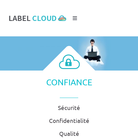
Passer
au
contenu
Toggle
Navigation
NOUS CONTACTER
CONFIANCE
Sécurité
Confidentialité
Qualité