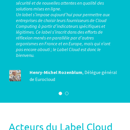
sécurité et de nouvelles attentes en qualité des
valeur dans la distribution. PartnerVIP doit être
solutions mises en ligne.
l’écho de toutes les initiatives destinées à valoriser
Un label s’impose aujourd’hui pour permettre aux
l’organisation de la profession. France IT va dans ce
entreprises de choisir leurs fournisseurs de Cloud
sens et nous souhaitons un grand succès à cette
Computing à partir d’indicateurs spécifiques et
démarche.
légitimes. Ce label s’inscrit dans des efforts de
réflexion menés en parallèle par d’autres
Jack Mandard
Co-fondateur de Partner VIP
organismes en France et en Europe, mais qui n’ont
pas encore abouti ; le Label Cloud est donc le
CEO de compuBase
bienvenu.
Henry-Michel Rozenblum
,
Délégue général
de Eurocloud
Acteurs du Label Cloud