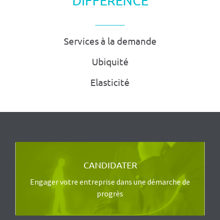
DIFFÉRENCE
Services à la demande
Ubiquité
Elasticité
PLUS DISPONIBLE POUR L'INSTANT
CANDIDATER
La labelisation Label Cloud est actuellement
Engager votre entreprise dans une démarche de
stoppée.
progrès